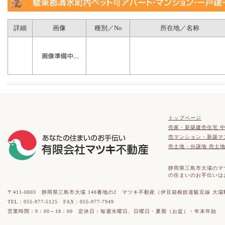
詳細
画像
種別／No
所在地／名称
トップページ
売家・新築建売住宅 
売マンション・新築マ
売土地・分譲地 売土
静岡県三島市大場のマ
の住まいのお手伝いは
〒411-0803 静岡県三島市大場 148番地の2 マツキ不動産（伊豆箱根鉄道駿豆線 大
TEL：055-977-5125 FAX：055-977-7949
営業時間：9：00～18：00 定休日：毎週水曜日、日曜日・夏期（お盆）・年末年始